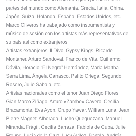
partes del mundo como Alemania, Grecia, Italia, China,
Japón, Suiza, Holanda, España, Estados Unidos, etc.
Marco Oliveros ha trabajado como instrumentista y
músico de sesión con los artistas más representativos de
su país así como extranjeros.
Artistas extranjeros: Il Divo, Gypsy Kings, Ricardo
Montaner, Arturo Sandoval, Franco de Vita, Guillermo
Dávila, Horacio “El Negro” Hernández, Maria Martha
Serra Lima, Ángela Carrasco, Palito Ortega, Segundo
Rosero, Julio Sabala, etc.
Artistas nacionales como el tenor Juan Diego Flores,
Gian Marco Ziñago, Arturo «Zambo» Cavero, Cecilia
Bracamonte, Eva Ayon, Grupo Yawar, William Luna, Jean
Pierre Magnet, Alborada, Lucho Quequezana, Manuel
Miranda, Frágil, Cecilia Barraza, Fabiola de Cuba, Julie
Freund, Lucía de la Cruz, Lucy Avilez, Bartola, Andrés